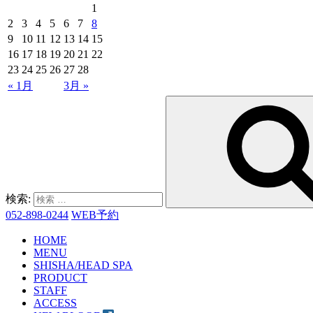
1
2
3
4
5
6
7
8
9
10
11
12
13
14
15
16
17
18
19
20
21
22
23
24
25
26
27
28
« 1月
3月 »
検索:
052-898-0244
WEB予約
HOME
MENU
SHISHA/HEAD SPA
PRODUCT
STAFF
ACCESS