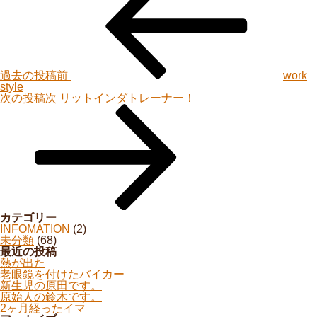
過去の投稿
前
work
style
次の投稿
次
リットインダトレーナー！
カテゴリー
INFOMATION
(2)
未分類
(68)
最近の投稿
熱が出た
老眼鏡を付けたバイカー
新生児の原田です。
原始人の鈴木です。
2ヶ月経ったイマ